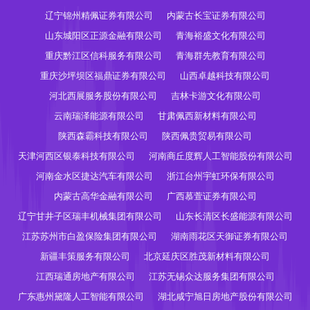
辽宁锦州精佩证券有限公司
内蒙古长宝证券有限公司
山东城阳区正源金融有限公司
青海裕盛文化有限公司
重庆黔江区信科服务有限公司
青海群先教育有限公司
重庆沙坪坝区福鼎证券有限公司
山西卓越科技有限公司
河北西展服务股份有限公司
吉林卡游文化有限公司
云南瑞泽能源有限公司
甘肃佩西新材料有限公司
陕西森霸科技有限公司
陕西佩贵贸易有限公司
天津河西区银泰科技有限公司
河南商丘度辉人工智能股份有限公司
河南金水区捷达汽车有限公司
浙江台州宇虹环保有限公司
内蒙古高华金融有限公司
广西慕萱证券有限公司
辽宁甘井子区瑞丰机械集团有限公司
山东长清区长盛能源有限公司
江苏苏州市白盈保险集团有限公司
湖南雨花区天御证券有限公司
新疆丰策服务有限公司
北京延庆区胜茂新材料有限公司
江西瑞通房地产有限公司
江苏无锡众达服务集团有限公司
广东惠州黛隆人工智能有限公司
湖北咸宁旭日房地产股份有限公司